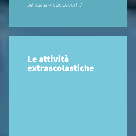
Bellinzona -> CLICCA QUI [...]
Le attività
extrascolastiche