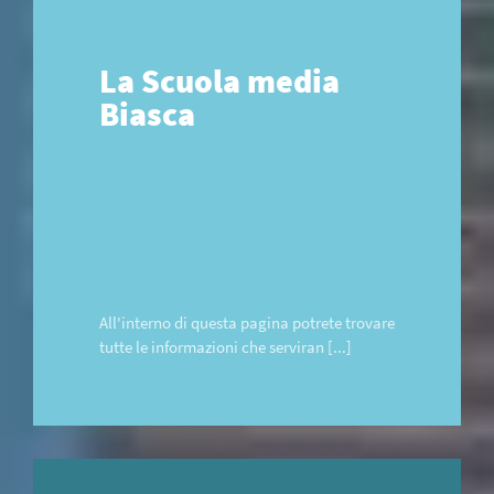
La Scuola media
Biasca
All'interno di questa pagina potrete trovare
tutte le informazioni che serviran [...]