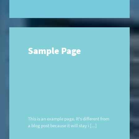
Sample Page
This is an example page. It's different from
a blog post because it will stay i [...]