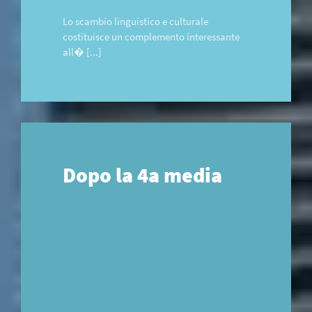
Lo scambio linguistico e culturale
costituisce un complemento interessante
all� [...]
Dopo la 4a media