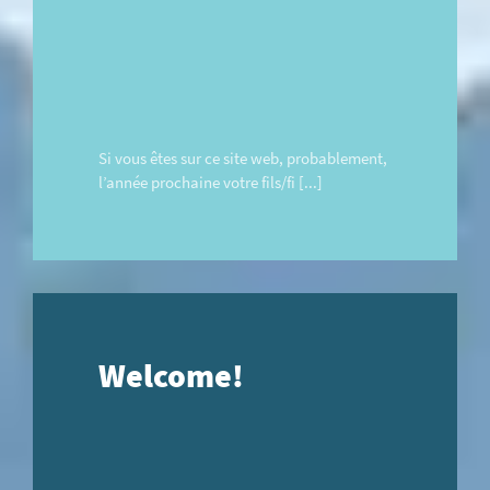
Si vous êtes sur ce site web, probablement,
l’année prochaine votre fils/fi [...]
Welcome!