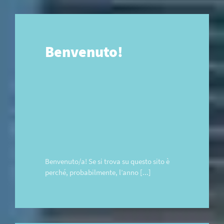
Benvenuto!
Benvenuto/a! Se si trova su questo sito è
perché, probabilmente, l’anno [...]