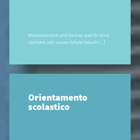
Wahrscheinlich sind Sie hier, weil Ihr Kind
nächstes Jahr unsere Schule besuch [...]
Orientamento
scolastico