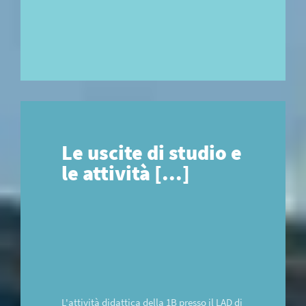
Le uscite di studio e
le attività [...]
L'attività didattica della 1B presso il LAD di