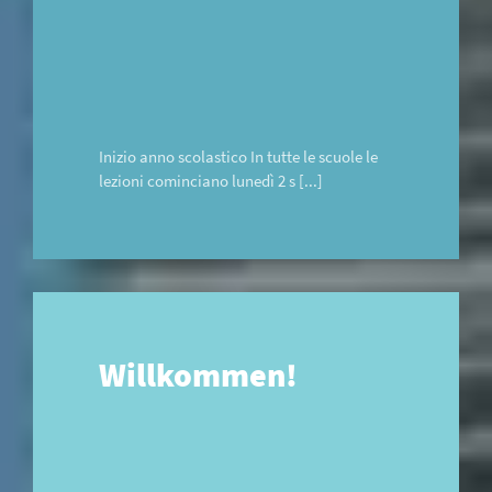
Inizio anno scolastico In tutte le scuole le
lezioni cominciano lunedì 2 s [...]
Willkommen!