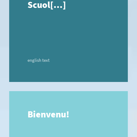
Scuol[...]
english text
Bienvenu!