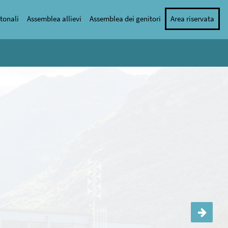
tonali
Assemblea allievi
Assemblea dei genitori
Area riservata
Serata genitori classi I