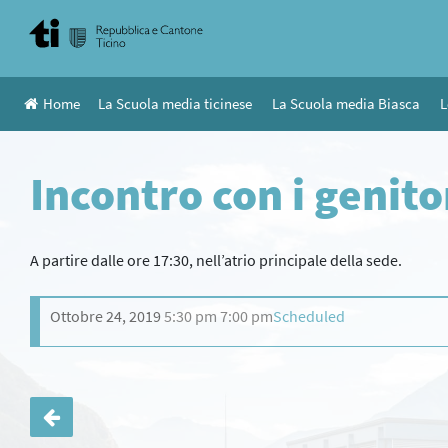
Skip
to
content
Home
La Scuola media ticinese
La Scuola media Biasca
L
Incontro con i genitori
A partire dalle ore 17:30, nell’atrio principale della sede.
Ottobre 24, 2019
5:30 pm
7:00 pm
Scheduled
Navigazione
articoli