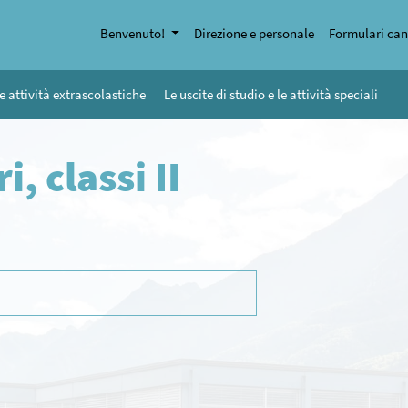
Benvenuto!
Direzione e personale
Formulari can
e attività extrascolastiche
Le uscite di studio e le attività speciali
, classi II